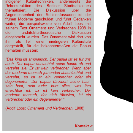
indigener Kulturtechniken, andererseits die
Rekonstruktion des Berliner Stadtschlosses
thematisiert. Die Diskussion über die
Angemessenheit der Schlossfassaden ist der
frühen Moderne geschuldet und führt Gedanken
weiter, die beispielsweise von Adolf Loos mit
seinem Text Ornament und Verbrechen 1908 in
die architekturtheoretische Diskussion
eingebracht wurden. Das Ornament wird dort von
ihm als Teil einer niedrigeren Kulturstufe
dargestellt, für die bekanntermaßen die Papua
herhalten mussten:
"Das kind ist amoralisch. Der papua ist es für uns
auch. Der papua schlachtet seine feinde ab und
verzehrt sie. Er ist kein verbrecher. Wenn aber
der moderne mensch jemanden abschlachtet und
verzehrt, so ist er ein verbrecher oder ein
degenerierter. Der papua tätowiert seine haut,
sein boot, sein ruder, kurz alles, was ihm
erreichbar ist. Er ist kein verbrecher. Der
moderne mensch, der sich tätowiert, ist ein
verbrecher oder ein degenerierter."
(Adolf Loos:
Ornament und Verbrechen,
1908)
>
Kontakt