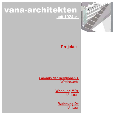
seit 1924 >
2029
2028
Projekte
Campus der Religionen >
Wettbewerb
Wohnung MR>
Umbau
Wohnung D>
Umbau