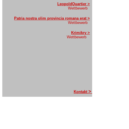
LeopoldQuartier >
Wettbewerb
Patria nostra olim provincia romana erat
>
Wettbewerb
Krimikry >
Wettbewerb
>
Kontakt